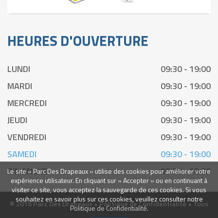
HEURES D'OUVERTURE
LUNDI
09:30 - 19:00
MARDI
09:30 - 19:00
MERCREDI
09:30 - 19:00
JEUDI
09:30 - 19:00
VENDREDI
09:30 - 19:00
SAMEDI
09:30 - 19:00
DIMANCHE
09:30 - 18:30
Le site « Parc Des Drapeaux » utilise des cookies pour améliorer votre
expérience utilisateur. En cliquant sur « Accepter » ou en continuant à
visiter ce site, vous acceptez la sauvegarde de ces cookies. Si vous
souhaitez en savoir plus sur ces cookies, veuillez consulter notre
© 2016 Parc Des Drapeaux •
Politique de Confidentialité
• Tous
Politique de Confidentialité.