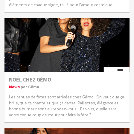
éléments de chaque signe, taillé pour l'amour cosmique.
NOËL CHEZ GÉMO
News
par Gémo
Les tenues de fêtes sont arrivées chez Gémo ! On veut que ça
brille, que ça chante et que ça danse. Paillettes, élégance et
bonne humeur sont au rendez-vous... Et vous, quelle sera
votre tenue coup de cœur pour faire la fête ?