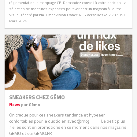
réglementation le marquage CE. Demandez conseil à votre opticien. La
sélection de montures exposées peut varier d’un magasin à l’autre.
Visuel généré par l'IA. GrandVision France RCS Versailles 492 787 957.
Mars 2026
SNEAKERS CHEZ GÉMO
News
par Gémo
On craque pour ces sneakers tendance et hypeeer
confortables pour le quotidien avec @mcg____ Le petit plus
? elles sont en promotions en ce moment dans nos magasins
GEMO et sur GEMO.FR