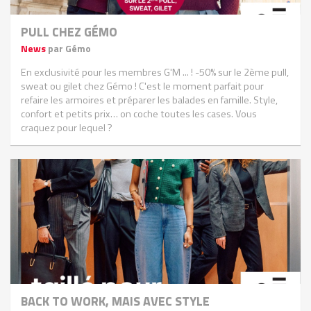
PULL CHEZ GÉMO
News
par Gémo
En exclusivité pour les membres G'M ... ! -50% sur le 2ème pull,
sweat ou gilet chez Gémo ! C'est le moment parfait pour
refaire les armoires et préparer les balades en famille. Style,
confort et petits prix… on coche toutes les cases. Vous
craquez pour lequel ?
BACK TO WORK, MAIS AVEC STYLE