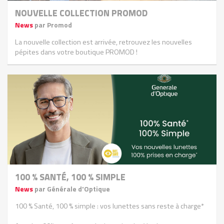
NOUVELLE COLLECTION PROMOD
News
par Promod
La nouvelle collection est arrivée, retrouvez les nouvelles
pépites dans votre boutique PROMOD !
100 % SANTÉ, 100 % SIMPLE
News
par Générale d'Optique
100 % Santé, 100 % simple : vos lunettes sans reste à charge*