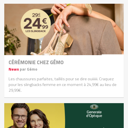
CÉRÉMONIE CHEZ GÉMO
News
par Gémo
Les chaussures parfaites, taillés pour se dire ouiiiiii. Craquez
pour les slingbacks femme en ce moment à 24,99€ au lieu de
29,99€.