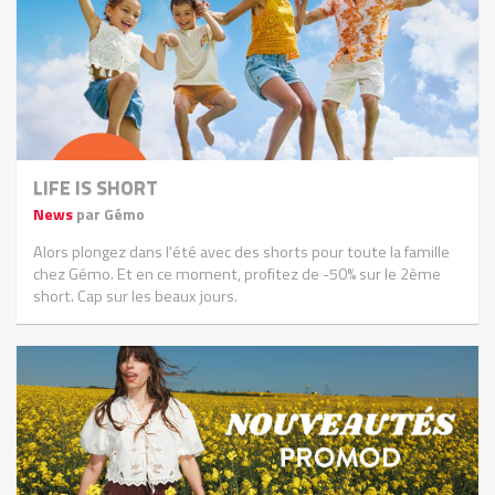
LIFE IS SHORT
News
par Gémo
Alors plongez dans l'été avec des shorts pour toute la famille
chez Gémo. Et en ce moment, profitez de -50% sur le 2ème
short. Cap sur les beaux jours.