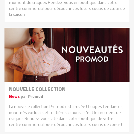
moment de craquer. Rendez-vous en boutique dans votre
centre commercial pour découvrir vos futurs coups de cœur de
la saison !
NOUVELLE COLLECTION
News
par Promod
La nouvelle collection Promod est arrivée ! Coupes tendances,
imprimés exclusifs et matières canons... c'est le moment de
craquer. Rendez-vous vite dans votre boutique de votre
centre commercial pour découvrir vos futurs coups de coeur !