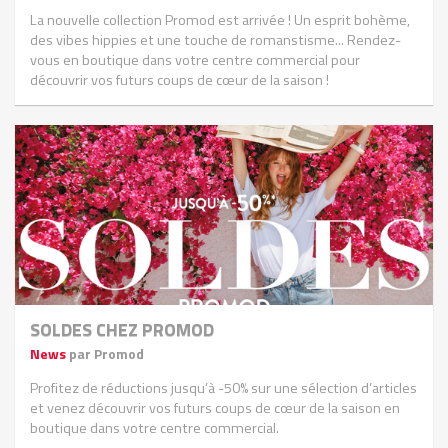
La nouvelle collection Promod est arrivée ! Un esprit bohème,
des vibes hippies et une touche de romanstisme... Rendez-
vous en boutique dans votre centre commercial pour
découvrir vos futurs coups de cœur de la saison !
SOLDES CHEZ PROMOD
News
par Promod
Profitez de réductions jusqu’à -50% sur une sélection d’articles
et venez découvrir vos futurs coups de cœur de la saison en
boutique dans votre centre commercial.