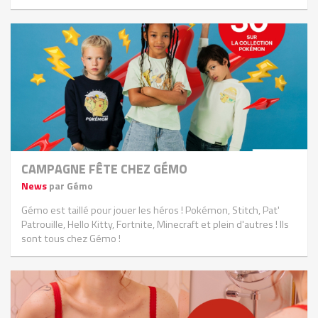
CAMPAGNE FÊTE CHEZ GÉMO
News
par Gémo
Gémo est taillé pour jouer les héros ! Pokémon, Stitch, Pat'
Patrouille, Hello Kitty, Fortnite, Minecraft et plein d'autres ! Ils
sont tous chez Gémo !