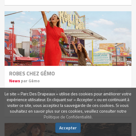
ROBES CHEZ GÉMO
News
par Gémo
Quand le ballon de ta fille s'envole juste après le lui avoir offert.
Le site « Parc Des Drapeaux » utilise des cookies pour améliorer votre
Heureusement, découvre la robe taillée pour sauver la
expérience utilisateur. En cliquant sur « Accepter » ou en continuant à
situation. Le petit plus ? Un confort à prix tout doux à partir de
visiter ce site, vous acceptez la sauvegarde de ces cookies. Si vous
12€.
souhaitez en savoir plus sur ces cookies, veuillez consulter notre
Politique de Confidentialité.
Accepter