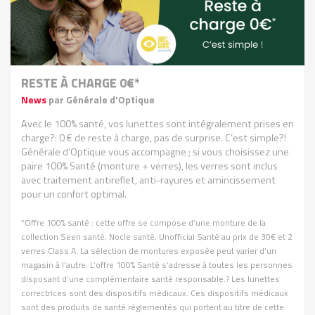
RESTE À CHARGE 0€*
News
par Générale d'Optique
Avec le 100% santé, vos lunettes sont intégralement prises en
charge?: 0 € de reste à charge, pas de surprise. C’est simple?!
Générale d’Optique vous accompagne ; si vous choisissez une
paire 100% Santé (monture + verres), les verres sont inclus
avec traitement antireflet, anti-rayures et amincissement
pour un confort optimal.
*Offre 100% santé : cette offre se compose d’une monture de la
collection Seen santé, Nocle santé, Unofficial Santé au prix de 30€ et 2
verres Class A. La sélection de montures exposée peut varier d’un
magasin à l’autre. L’offre 100% Santé s’adresse à toutes les personnes
disposant d’une complémentaire santé responsable.? Les lunettes
correctrices sont des dispositifs médicaux. Ces dispositifs médicaux
sont des produits de santé réglementés qui portent au titre de cette