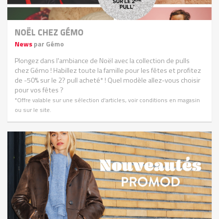
NOËL CHEZ GÉMO
News
par Gémo
Plongez dans l'ambiance de Noël avec la collection de pulls
chez Gémo ! Habillez toute la famille pour les fêtes et profitez
de -50% sur le 2? pull acheté* ! Quel modèle allez-vous choisir
pour vos fêtes ?
*Offre valable sur une sélection d'articles, voir conditions en magasin
ou sur le site.