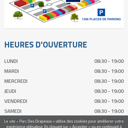
HEURES D'OUVERTURE
LUNDI
08:30 - 19:00
MARDI
08:30 - 19:00
MERCREDI
08:30 - 19:00
JEUDI
08:30 - 19:00
VENDREDI
08:30 - 19:00
SAMEDI
08:30 - 19:00
DIMANCHE
FERMÉ
Le site « Parc Des Drapeaux » utilise des cookies pour améliorer votre
expérience utilisateur. En cliquant sur « Accepter » ou en continuant à